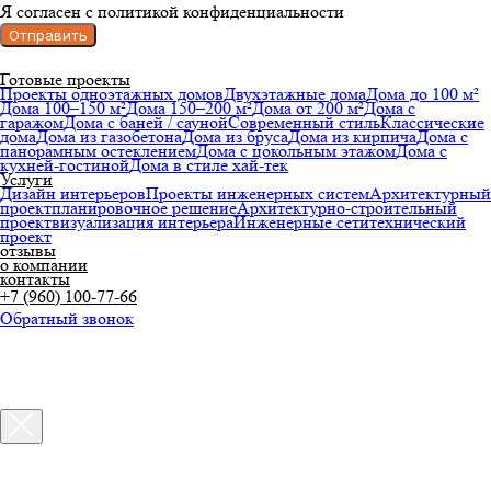
Я согласен с политикой конфиденциальности
Отправить
Готовые проекты
Проекты одноэтажных домов
Двухэтажные дома
Дома до 100 м²
Дома 100–150 м²
Дома 150–200 м²
Дома от 200 м²
Дома с
гаражом
Дома с баней / сауной
Современный стиль
Классические
дома
Дома из газобетона
Дома из бруса
Дома из кирпича
Дома с
панорамным остеклением
Дома с цокольным этажом
Дома с
кухней-гостиной
Дома в стиле хай-тек
Услуги
Дизайн интерьеров
Проекты инженерных систем
Архитектурный
проект
планировочное решение
Архитектурно-строительный
проект
визуализация интерьера
Инженерные сети
технический
проект
отзывы
о компании
контакты
+7 (960) 100-77-66
Обратный звонок