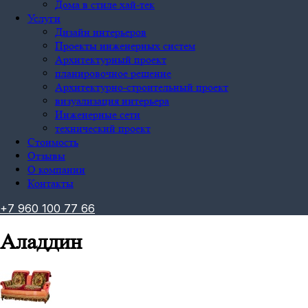
Дома в стиле хай-тек
Услуги
Дизайн интерьеров
Проекты инженерных систем
Архитектурный проект
планировочное решение
Архитектурно-строительный проект
визуализация интерьера
Инженерные сети
технический проект
Стоимость
Отзывы
О компании
Контакты
+
7
9
6
0
1
0
0
7
7
6
6
Аладдин