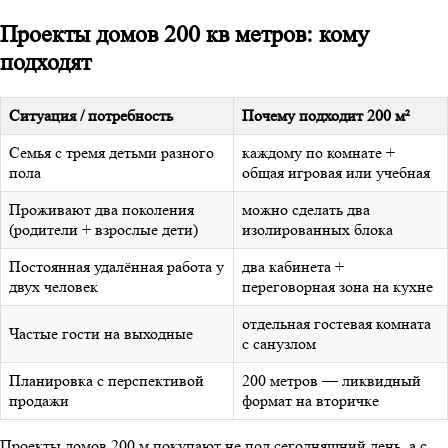
Проекты домов 200 кв метров: кому
подходят
Ситуация / потребность
Почему подходит 200 м²
Семья с тремя детьми разного
каждому по комнате +
пола
общая игровая или учебная
Проживают два поколения
можно сделать два
(родители + взрослые дети)
изолированных блока
Постоянная удалённая работа у
два кабинета +
двух человек
переговорная зона на кухне
отдельная гостевая комната
Частые гости на выходные
с санузлом
Планировка с перспективой
200 метров — ликвидный
продажи
формат на вторичке
Проекты домов 200 м покупают не под сегодняшний день, а с