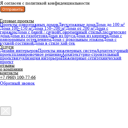
Я согласен с политикой конфиденциальности
Отправить
Готовые проекты
Проекты одноэтажных домов
Двухэтажные дома
Дома до 100 м²
Дома 100–150 м²
Дома 150–200 м²
Дома от 200 м²
Дома с
гаражом
Дома с баней / сауной
Современный стиль
Классические
дома
Дома из газобетона
Дома из бруса
Дома из кирпича
Дома с
панорамным остеклением
Дома с цокольным этажом
Дома с
кухней-гостиной
Дома в стиле хай-тек
Услуги
Дизайн интерьеров
Проекты инженерных систем
Архитектурный
проект
планировочное решение
Архитектурно-строительный
проект
визуализация интерьера
Инженерные сети
технический
проект
отзывы
о компании
контакты
+7 (960) 100-77-66
Обратный звонок