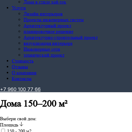
Дома в стиле хай-тек
Услуги
Дизайн интерьеров
Проекты инженерных систем
Архитектурный проект
планировочное решение
Архитектурно-строительный проект
визуализация интерьера
Инженерные сети
технический проект
Стоимость
Отзывы
О компании
Контакты
+
7
9
6
0
1
0
0
7
7
6
6
Дома 150–200 м²
Выбери свой дом:
Площадь
150 - 200 м2