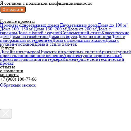
Я согласен с политикой конфиденциальности
Отправить
Готовые проекты
Проекты одноэтажных домов
Двухэтажные дома
Дома до 100 м²
Дома 100–150 м²
Дома 150–200 м²
Дома от 200 м²
Дома с
гаражом
Дома с баней / сауной
Современный стиль
Классические
дома
Дома из газобетона
Дома из бруса
Дома из кирпича
Дома с
панорамным остеклением
Дома с цокольным этажом
Дома с
кухней-гостиной
Дома в стиле хай-тек
Услуги
Дизайн интерьеров
Проекты инженерных систем
Архитектурный
проект
планировочное решение
Архитектурно-строительный
проект
визуализация интерьера
Инженерные сети
технический
проект
отзывы
о компании
контакты
+7 (960) 100-77-66
Обратный звонок