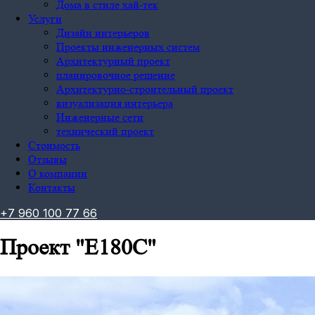
Дома в стиле хай-тек
Услуги
Дизайн интерьеров
Проекты инженерных систем
Архитектурный проект
планировочное решение
Архитектурно-строительный проект
визуализация интерьера
Инженерные сети
технический проект
Стоимость
Отзывы
О компании
Контакты
+
7
9
6
0
1
0
0
7
7
6
6
Проект "E180C"