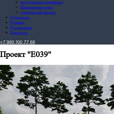
визуализация интерьера
Инженерные сети
технический проект
Стоимость
Отзывы
О компании
Контакты
+
7
9
6
0
1
0
0
7
7
6
6
Проект "E039"