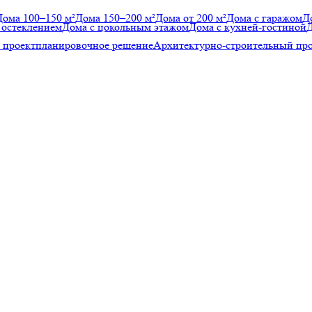
Дома 100–150 м²
Дома 150–200 м²
Дома от 200 м²
Дома с гаражом
Д
 остеклением
Дома с цокольным этажом
Дома с кухней-гостиной
Д
 проект
планировочное решение
Архитектурно-строительный пр