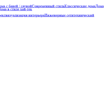
ома с баней / сауной
Современный стиль
Классические дома
Дома
ома в стиле хай-тек
оект
визуализация интерьера
Инженерные сети
технический