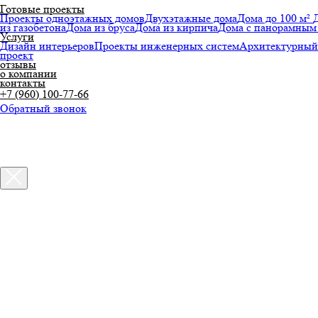
Готовые проекты
Проекты одноэтажных домов
Двухэтажные дома
Дома до 100 м²
из газобетона
Дома из бруса
Дома из кирпича
Дома с панорамным
Услуги
Дизайн интерьеров
Проекты инженерных систем
Архитектурный
проект
отзывы
о компании
контакты
+7 (960) 100-77-66
Обратный звонок